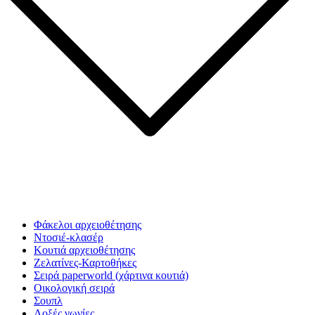
Φάκελοι αρχειοθέτησης
Ντοσιέ-κλασέρ
Κουτιά αρχειοθέτησης
Ζελατίνες-Καρτοθήκες
Σειρά paperworld (χάρτινα κουτιά)
Οικολογική σειρά
Σουπλ
Λοξές γωνίες