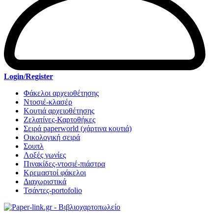
Login/Register
Φάκελοι αρχειοθέτησης
Ντοσιέ-κλασέρ
Κουτιά αρχειοθέτησης
Ζελατίνες-Καρτοθήκες
Σειρά paperworld (χάρτινα κουτιά)
Οικολογική σειρά
Σουπλ
Λοξές γωνίες
Πινακίδες-ντοσιέ-πιάστρα
Κρεμαστοί φάκελοι
Διαχωριστικά
Τσάντες-portofolio