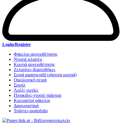
Login/Register
Φάκελοι αρχειοθέτησης
Ντοσιέ-κλασέρ
Κουτιά αρχειοθέτησης
Ζελατίνες-Καρτοθήκες
Σειρά paperworld (χάρτινα κουτιά)
Οικολογική σειρά
Σουπλ
Λοξές γωνίες
Πινακίδες-ντοσιέ-πιάστρα
Κρεμαστοί φάκελοι
Διαχωριστικά
Τσάντες-portofolio