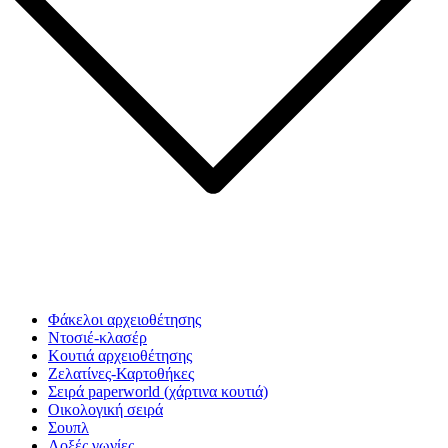
Φάκελοι αρχειοθέτησης
Ντοσιέ-κλασέρ
Κουτιά αρχειοθέτησης
Ζελατίνες-Καρτοθήκες
Σειρά paperworld (χάρτινα κουτιά)
Οικολογική σειρά
Σουπλ
Λοξές γωνίες